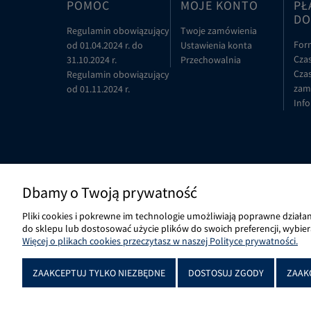
POMOC
MOJE KONTO
PŁ
DO
Regulamin obowiązujący
Twoje zamówienia
For
od 01.04.2024 r. do
Ustawienia konta
Czas
31.10.2024 r.
Przechowalnia
Czas
Regulamin obowiązujący
zam
od 01.11.2024 r.
Info
Dbamy o Twoją prywatność
Pliki cookies i pokrewne im technologie umożliwiają poprawne działa
do sklepu lub dostosować użycie plików do swoich preferencji, wybier
Więcej o plikach cookies przeczytasz w naszej Polityce prywatności.
ZAAKCEPTUJ TYLKO NIEZBĘDNE
DOSTOSUJ ZGODY
ZAAK