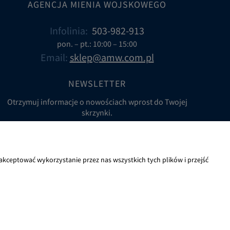
AGENCJA MIENIA WOJSKOWEGO
Infolinia:
503-982-913
pon. – pt.: 10:00 – 15:00
Email:
sklep@amw.com.pl
NEWSLETTER
Otrzymuj informacje o nowościach wprost do Twojej
skrzynki.
* Wyrażam zgodę na przetwarzanie moich danych osobowych
w celu realizacji usługi newsletter zgodnie z
Klauzulą
informacyjną o przetwarzaniu danych osobowych na
kceptować wykorzystanie przez nas wszystkich tych plików i przejść
podstawie zgody Newslettera