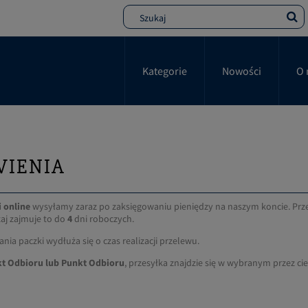
Kategorie
Nowości
O 
WIENIA
i online
wysyłamy zaraz po zaksięgowaniu pieniędzy na naszym koncie. Przesy
zaj zajmuje to do
4
dni roboczych.
a paczki wydłuża się o czas realizacji przelewu.
t Odbioru lub Punkt Odbioru
, przesyłka znajdzie się w wybranym przez ci