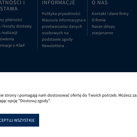
ATNOŚCI I
INFORMACJE
O NAS
STAWA
Polityka prywatności
Kontakt i dane firmy
my płatności
Klauzula informacyjna o
O firmie
 i koszty dostawy
przetwarzaniu danych
Nasze sklepy
 realizacji
osobowych na
stacjonarne
ówienia
podstawie zgody
rmacje o KSeF
Newslettera
nie strony i pomagają nam dostosować ofertę do Twoich potrzeb. Możesz zaa
ając opcję "Dostosuj zgody".
CEPTUJ WSZYSTKIE