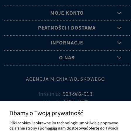
MOJE KONTO
PŁATNOŚCI I DOSTAWA
INFORMACJE
O NAS
AGENCJA MIENIA WOJSKOWEGO
Infolinia:
503-982-913
pon. – pt.: 10:00 – 15:00
Email:
sklep@amw.com.pl
Dbamy o Twoją prywatność
Pliki cookies i pokrewne im technologie umożliwiają poprawne
NEWSLETTER
działanie strony i pomagają nam dostosować ofertę do Twoich